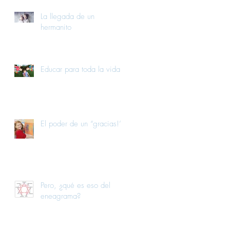
La llegada de un
hermanito
Educar para toda la vida
El poder de un “gracias!”
Pero, ¿qué es eso del
eneagrama?