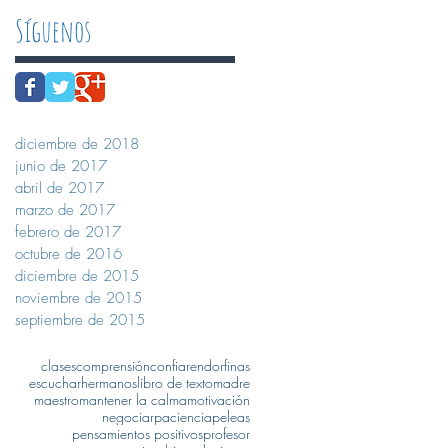
Síguenos
diciembre de 2018
junio de 2017
abril de 2017
marzo de 2017
febrero de 2017
octubre de 2016
diciembre de 2015
noviembre de 2015
septiembre de 2015
clases
comprensión
confiar
endorfinas
escuchar
hermanos
libro de texto
madre
maestro
mantener la calma
motivación
negociar
paciencia
peleas
pensamientos positivos
profesor