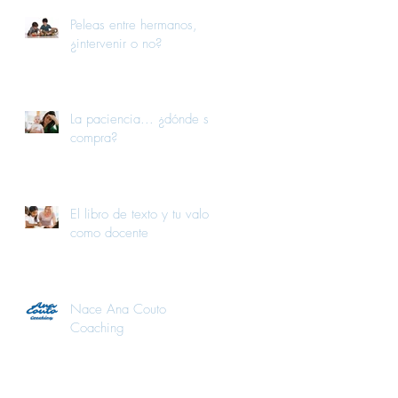
Peleas entre hermanos,
¿intervenir o no?
La paciencia... ¿dónde se
compra?
El libro de texto y tu valor
como docente
Nace Ana Couto
Coaching