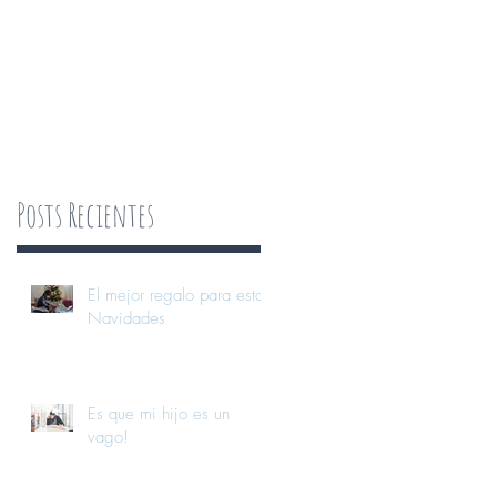
Posts Recientes
El mejor regalo para estas
Navidades
Es que mi hijo es un
vago!