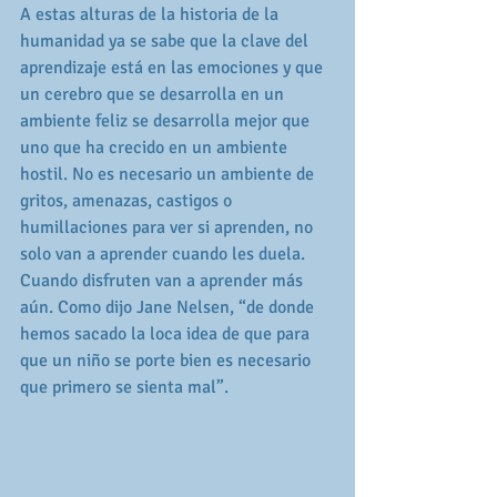
A estas alturas de la historia de la 
humanidad ya se sabe que la clave del 
aprendizaje está en las emociones y que 
un cerebro que se desarrolla en un 
ambiente feliz se desarrolla mejor que 
uno que ha crecido en un ambiente 
hostil. No es necesario un ambiente de 
gritos, amenazas, castigos o 
humillaciones para ver si aprenden, no 
solo van a aprender cuando les duela. 
Cuando disfruten van a aprender más 
aún. Como dijo Jane Nelsen, “de donde 
hemos sacado la loca idea de que para 
que un niño se porte bien es necesario 
que primero se sienta mal”. 