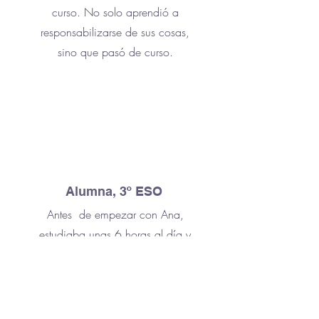
curso. No solo aprendió a
responsabilizarse de sus cosas,
sino que pasó de curso.
Alumna, 3º ESO
Antes de empezar con Ana,
estudiaba unas 6 horas al día y
tenía una media de 9. Cuando
me dijo que tenía que conseguir
los mismo con solo 2 horas me
parecía imposible. Ahora estudio